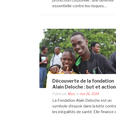
protection corporelle : une défense
essentielle contre les risques…
Découverte de la fondation
Alain Deloche : but et actio
Publié par
Marc
le
mai 26, 2024
La Fondation Alain Deloche est un
symbole d’espoir dans la lutte contr
les inégalités de santé. Elle finance